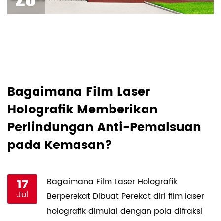
Bagaimana Film Laser
M
Holografik Memberikan
S
Perlindungan Anti-Pemalsuan
K
pada Kemasan?
17
Bagaimana Film Laser Holografik
Jul
Berperekat Dibuat Perekat diri film laser
holografik dimulai dengan pola difraksi