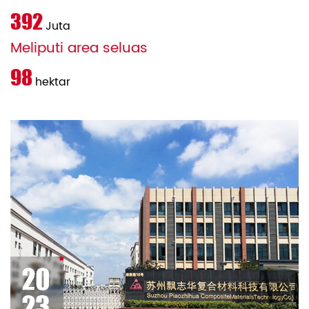
400
Juta
Meliputi area seluas
105
hektar