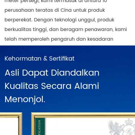
meter persegi, kami termasuk di antara 10
perusahaan teratas di Cina untuk produk
berperekat. Dengan teknologi unggul, produk
berkualitas tinggi, dan beragam penawaran, kami
telah memperoleh pengaruh dan kesadaran
merek tingkat tinggi baik di pasar domestik
Kehormatan & Sertifikat
maupun internasional, sekaligus membangun
cakupan outlet penjualan produk nasional
Asli Dapat Diandalkan
dengan pola pikir positif dan progresif. Di
Kualitas Secara Alami
Tiongkok, terdapat jaringan penjualan langsung di
Menonjol.
Shanghai, Ningbo, Hangzhou, Chengdu, Harbin,
Wuhan, Chongqing, Guangzhou, Changsha, Beijing
dan puluhan jaringan waralaba. Untuk lebih
memantapkan status merek "PUODEHUA" di