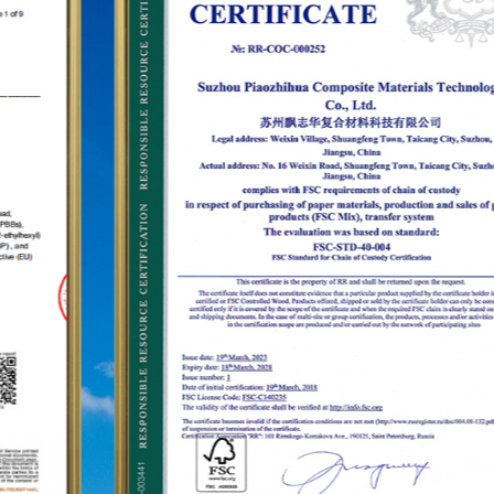
kancah internasional, kami telah membangun
jaringan pemasaran di puluhan negara dan
wilayah seperti Amerika Serikat, Jerman, Jepang,
Korea Selatan, Brasil, Meksiko, Rusia, Timur Tengah
dan seterusnya, meliputi Asia, Eropa, Amerika,
Afrika, dan kawasan lainnya, dan telah menjadi
pemasok stabil jangka panjang.