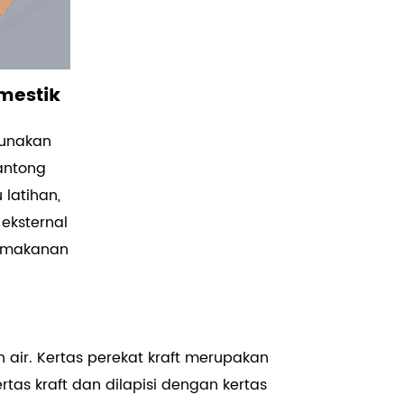
omestik
igunakan
antong
 latihan,
 eksternal
k makanan
 air. Kertas perekat kraft merupakan
tas kraft dan dilapisi dengan kertas