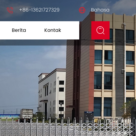
+86-13621727329
Bahasa
Berita
Kontak