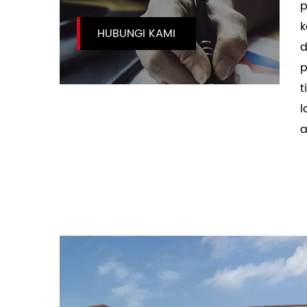
p
k
HUBUNGI KAMI
d
p
t
l
a