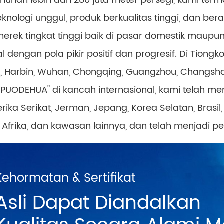
hunan lebih dari 280 juta meter persegi, kami term
knologi unggul, produk berkualitas tinggi, dan b
ek tingkat tinggi baik di pasar domestik maupun
 dengan pola pikir positif dan progresif. Di Tiongk
, Harbin, Wuhan, Chongqing, Guangzhou, Changsha,
"PUODEHUA" di kancah internasional, kami telah 
ka Serikat, Jerman, Jepang, Korea Selatan, Brasil,
a, Afrika, dan kawasan lainnya, dan telah menjadi 
Kehormatan & Sertifikat
Asli Dapat Diandalkan