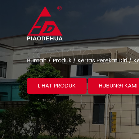
Rumah
/
Produk
/
Kertas Perekat Diri
/
Ke
LIHAT PRODUK
HUBUNGI KAMI